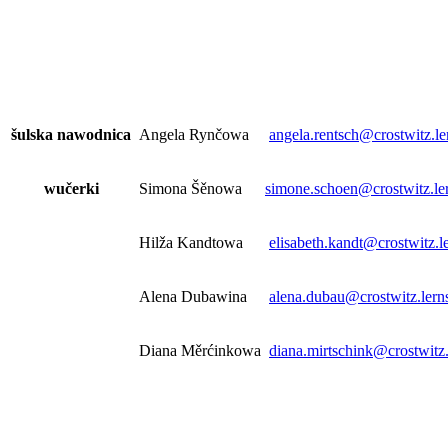
šulska nawodnica
Angela Rynčowa
angela.rentsch@crostwitz.le
wučerki
Simona Šěnowa
simone.schoen@crostwitz.le
Hilža Kandtowa
elisabeth.kandt@crostwitz.l
Alena Dubawina
alena.dubau@crostwitz.lern
Diana Měrćinkowa
diana.mirtschink@crostwitz.