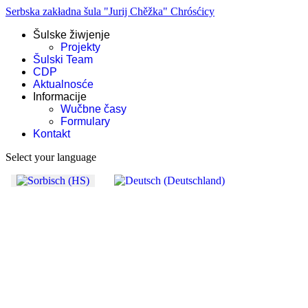
Serbska zakładna šula "Jurij Chěžka" Chrósćicy
Šulske žiwjenje
Projekty
Šulski Team
CDP
Aktualnosće
Informacije
Wučbne časy
Formulary
Kontakt
Select your language