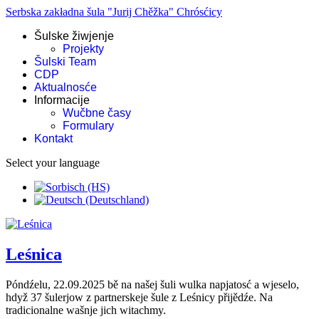
Serbska zakładna šula "Jurij Chěžka" Chrósćicy
Šulske žiwjenje
Projekty
Šulski Team
CDP
Aktualnosće
Informacije
Wučbne časy
Formulary
Kontakt
Select your language
Leśnica
Póndźelu, 22.09.2025 bě na našej šuli wulka napjatosć a wjeselo,
hdyž 37 šulerjow z partnerskeje šule z Leśnicy přijědźe. Na
tradicionalne wašnje jich witachmy.