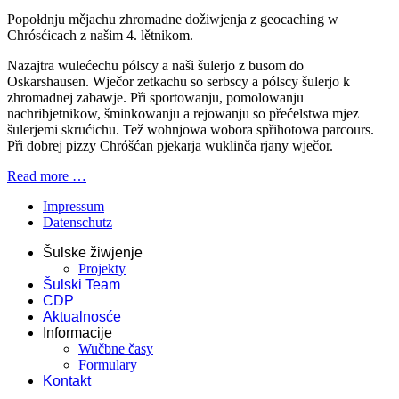
Popołdnju mějachu zhromadne dožiwjenja z geocaching w
Chrósćicach z našim 4. lětnikom.
Nazajtra wulećechu pólscy a naši šulerjo z busom do
Oskarshausen. Wječor zetkachu so serbscy a pólscy šulerjo k
zhromadnej zabawje. Při sportowanju, pomolowanju
nachribjetnikow, šminkowanju a rejowanju so přećelstwa mjez
šulerjemi skrućichu. Tež wohnjowa wobora spřihotowa parcours.
Při dobrej pizzy Chróšćan pjekarja wuklinča rjany wječor.
Read more …
Impressum
Datenschutz
Šulske žiwjenje
Projekty
Šulski Team
CDP
Aktualnosće
Informacije
Wučbne časy
Formulary
Kontakt