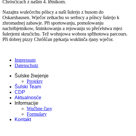
Chrósćicach z našim 4. lětnikom.
Nazajtra wulećechu pólscy a naši šulerjo z busom do
Oskarshausen. Wječor zetkachu so serbscy a pólscy šulerjo k
zhromadnej zabawje. Při sportowanju, pomolowanju
nachribjetnikow, šminkowanju a rejowanju so přećelstwa mjez
šulerjemi skrućichu. Tež wohnjowa wobora spřihotowa parcours.
Při dobrej pizzy Chróšćan pjekarja wuklinča rjany wječor.
Impressum
Datenschutz
Šulske žiwjenje
Projekty
Šulski Team
CDP
Aktualnosće
Informacije
Wučbne časy
Formulary
Kontakt