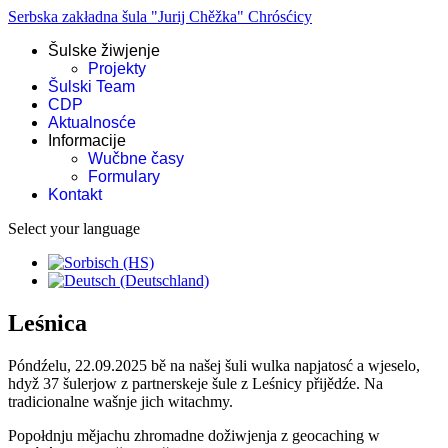
Serbska zakładna šula "Jurij Chěžka" Chrósćicy
Šulske žiwjenje
Projekty
Šulski Team
CDP
Aktualnosće
Informacije
Wučbne časy
Formulary
Kontakt
Select your language
Leśnica
Póndźelu, 22.09.2025 bě na našej šuli wulka napjatosć a wjeselo,
hdyž 37 šulerjow z partnerskeje šule z Leśnicy přijědźe. Na
tradicionalne wašnje jich witachmy.
Popołdnju mějachu zhromadne dožiwjenja z geocaching w